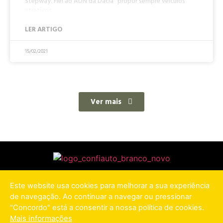
Stepway. Fiel ao ADN da Dacia “propor sempre veículos
atrativos
LER ARTIGO
15/02/2021
Ver mais
Este website usa cookies para melhorar a sua experiência
POLÍTICA DE PRIVACIDADE
de navegação. Ao continuar a navegar ou pressionar
"Concordo" está a consentir a nossa política de cookies.
Mais informações