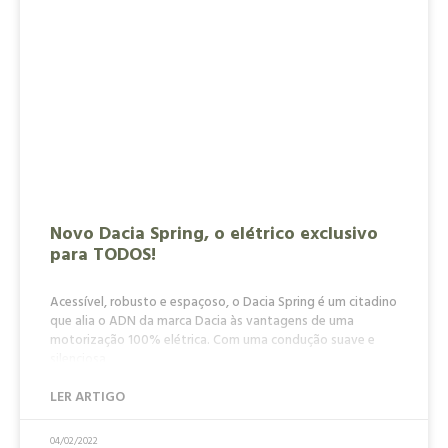
Novo Dacia Spring, o elétrico exclusivo
para TODOS!
Acessível, robusto e espaçoso, o Dacia Spring é um citadino
que alia o ADN da marca Dacia às vantagens de uma
motorização 100% elétrica. Com uma condução suave e
silenciosa,
LER ARTIGO
04/02/2022