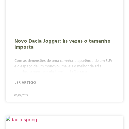
Novo Dacia Jogger: às vezes o tamanho
importa
Com as dimensões de uma carrinha, a aparência de um SUV
e o espaço de um monovolume, eis o melhor de três
mundos, o novo veículo familiar da Dacia: o
LER ARTIGO
04/02/2022